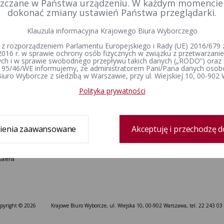
Delegatura
Prawo wyborcze
Wybory i referenda
zczane w Państwa urządzeniu. W każdym momenci
Zespół delegatury
Konstytucja Rzeczypospolitej Polskiej​
Wybory Prezydenta 
dokonać zmiany ustawień Państwa przeglądarki.
Polskiej
Sprawozdanie finansowe
Kodeks wyborczy
Wybory do Sejmu i 
Ustawa o referendum ogólnokrajowym
Klauzula informacyjna Krajowego Biura Wyborczego
Wybory do Parlamen
Ustawa o referendum lokalnym
 z rozporządzeniem Parlamentu Europejskiego i Rady (UE) 2016/679 z
Wybory samorządowe
Ustawa o partiach politycznych
2016 r. w sprawie ochrony osób fizycznych w związku z przetwarzan
lokalne
h i w sprawie swobodnego przepływu takich danych („RODO”) oraz 
Wyjaśnienia, stanowiska i
Referenda ogólnokr
 95/46/WE informujemy, że administratorem Pani/Pana danych osob
komunikaty
iuro Wyborcze z siedzibą w Warszawie, przy ul. Wiejskiej 10, 00-902
Rejestr wyborców
Wyroki i postanowienia sądów
Dane wyborcze
Polityka prywatności
Dla mediów
Kontakt
Informacje prasowe
ienia zaawansowane
Akceptuję i przechodzę d
Kontakt dla dziennikarzy
Spoty
Galeria
pyright © 2026
Krajowe Biuro Wyborcze, ul. Wiejska 10, 00-902 Warszawa, tel. 22 243 03