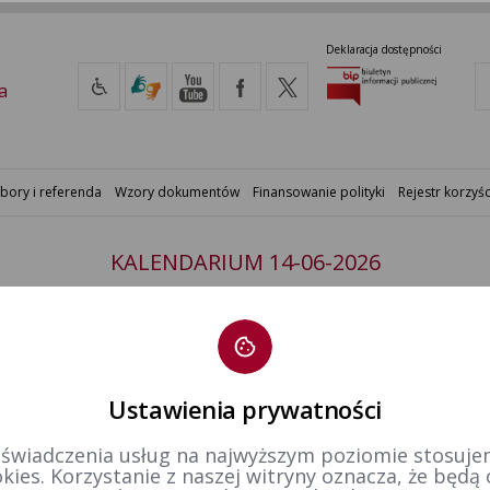
Deklaracja dostępności
a
bory i referenda
Wzory dokumentów
Finansowanie polityki
Rejestr korzyśc
KALENDARIUM 14-06-2026
gu wyborczym nr 6 zarządzone
Ustawienia prywatności
 świadczenia usług na najwyższym poziomie stosujem
kies. Korzystanie z naszej witryny oznacza, że będą