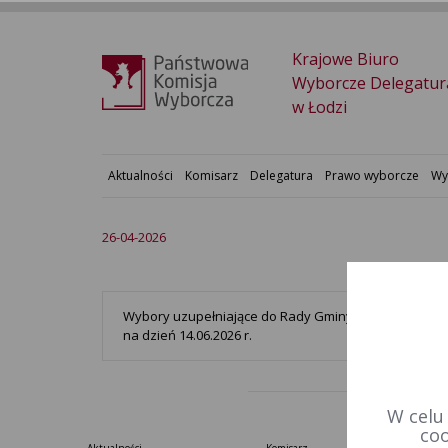
Krajowe Biuro
Wyborcze Delegatur
w Łodzi
Aktualności
Komisarz
Delegatura
Prawo wyborcze
Wy
26-04-2026
Wybory uzupełniające do Rady Gminy Dmosin w okrę
na dzień 14.06.2026 r.
W celu
coo