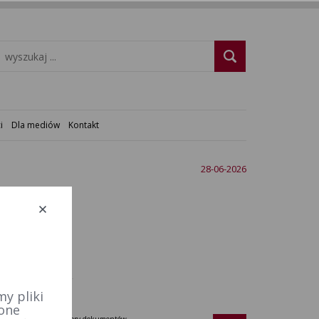
i
Dla mediów
Kontakt
28-06-2026
y pliki
 one