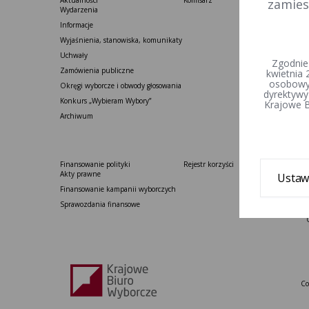
Aktualności
Komisarz
zamies
Wydarzenia
Informacje
Wyjaśnienia, stanowiska, komunikaty
Uchwały
Zgodnie
Zamówienia publiczne
kwietnia 
osobowyc
Okręgi wyborcze i obwody głosowania
dyrektywy
Konkurs „Wybieram Wybory”
Krajowe B
Archiwum
Finansowanie polityki
Rejestr korzyści
Akty prawne
Ustaw
Finansowanie kampanii wyborczych
Sprawozdania finansowe
Co