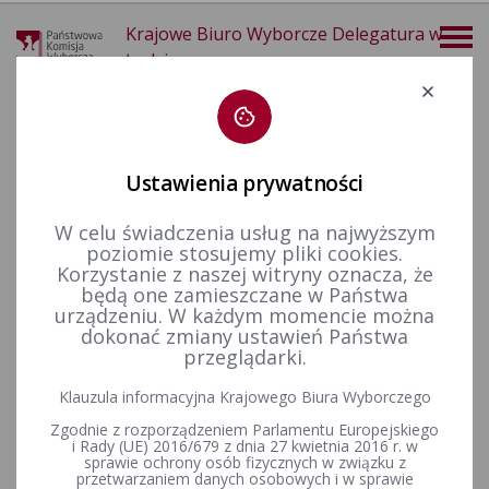
Krajowe Biuro Wyborcze Delegatura w
Łodzi
Deklaracja dostępności
Ustawienia prywatności
W celu świadczenia usług na najwyższym
poziomie stosujemy pliki cookies.
więcej
Korzystanie z naszej witryny oznacza, że
będą one zamieszczane w Państwa
Wybory i referenda
Wybory do Sejmu i do Senatu
Wybory uzupełniające do Senatu RP
Kadencja 2011-2015
urządzeniu. W każdym momencie można
Wybory uzupełniające do Senatu - okręg nr 75 - 8 lutego 2015 r.
dokonać zmiany ustawień Państwa
przeglądarki.
Klauzula informacyjna Krajowego Biura Wyborczego
Obwieszczenie Państwowej Komisji Wyborczej z dnia 9 lutego
Zgodnie z rozporządzeniem Parlamentu Europejskiego
2015 r. o wynikach wyborów uzupełniających do Senatu
i Rady (UE) 2016/679 z dnia 27 kwietnia 2016 r. w
Rzeczypospolitej Polskiej przeprowadzonych w dniu 8 lutego
sprawie ochrony osób fizycznych w związku z
2015 r.
przetwarzaniem danych osobowych i w sprawie