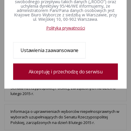
swobodnego przepływu takich danych („RODO”) oraz
uchylenia dyrektywy 95/46/WE informujemy, że
administratorem Pani/Pana danych osobowych jest
Adresy stron internetowych komitetów wyborczych
Krajowe Biuro Wyborcze z siedzibą w Warszawie, przy
uczestniczących w wyborach uzupełniających do Senatu
ul. Wiejskiej 10, 00-902 Warszawa.
Rzeczypospolitej Polskiej, zarządzonych na dzień 8 lutego
Polityka prywatności
2015 r.
Informacja Państwowej Komisji Wyborczej w sprawie
Ustawienia zaawansowane
wyborów uzupełniających do Senatu Rzeczypospolitej
Polskiej, zarządzonych na dzień 8 lutego 2015 r.
Akceptuję i przechodzę do serwisu
Wykaz komitetów wyborczych, które dokonały zgłoszenia
kandydata na senatora w wyborach uzupełniających do
Senatu Rzeczypospolitej Polskiej, zarządzonych na dzień 8
lutego 2015 r.
Informacja o uprawnieniach wyborców niepełnosprawnych w
wyborach uzupełniających do Senatu Rzeczypospolitej
Polskiej, zarządzonych na dzień 8 lutego 2015 r.